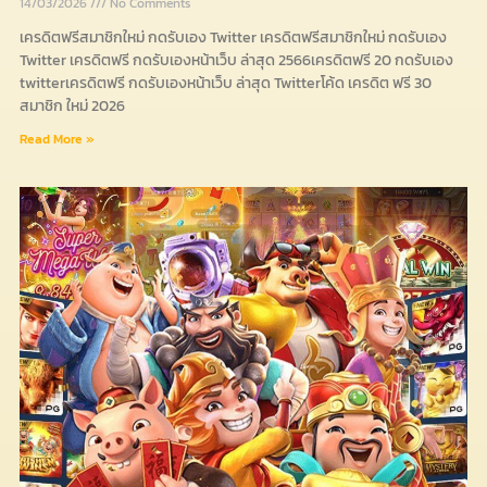
14/03/2026
No Comments
เครดิตฟรีสมาชิกใหม่ กดรับเอง Twitter เครดิตฟรีสมาชิกใหม่ กดรับเอง
Twitter เครดิตฟรี กดรับเองหน้าเว็บ ล่าสุด 2566เครดิตฟรี 20 กดรับเอง
twitterเครดิตฟรี กดรับเองหน้าเว็บ ล่าสุด Twitterโค้ด เครดิต ฟรี 30
สมาชิก ใหม่ 2026
Read More »