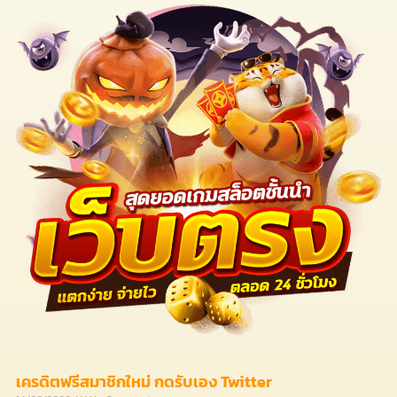
เครดิตฟรีสมาชิกใหม่ กดรับเอง Twitter